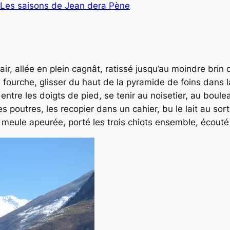
Les saisons de Jean dera Pène
ir, allée en plein cagnât, ratissé jusqu’au moindre brin 
la fourche, glisser du haut de la pyramide de foins dans l
entre les doigts de pied, se tenir au noisetier, au bouleau
r les poutres, les recopier dans un cahier, bu le lait au sor
 meule apeurée, porté les trois chiots ensemble, écout